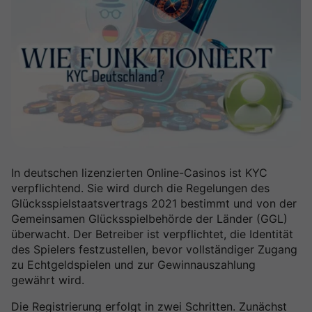
In deutschen lizenzierten Online-Casinos ist KYC
verpflichtend. Sie wird durch die Regelungen des
Glücksspielstaatsvertrags 2021 bestimmt und von der
Gemeinsamen Glücksspielbehörde der Länder (GGL)
überwacht. Der Betreiber ist verpflichtet, die Identität
des Spielers festzustellen, bevor vollständiger Zugang
zu Echtgeldspielen und zur Gewinnauszahlung
gewährt wird.
Die Registrierung erfolgt in zwei Schritten. Zunächst