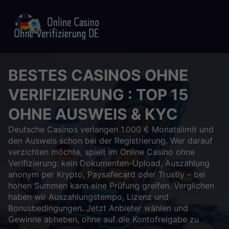
BESTES CASINOS OHNE
VERIFIZIERUNG : TOP 15
OHNE AUSWEIS & KYC
Deutsche Casinos verlangen 1.000 € Monatslimit und
den Ausweis schon bei der Registrierung. Wer darauf
verzichten möchte, spielt im Online Casino ohne
Verifizierung: kein Dokumenten-Upload, Auszahlung
anonym per Krypto, Paysafecard oder Trustly – bei
hohen Summen kann eine Prüfung greifen. Verglichen
haben wir Auszahlungstempo, Lizenz und
Bonusbedingungen. Jetzt Anbieter wählen und
Gewinne abheben, ohne auf die Kontofreigabe zu