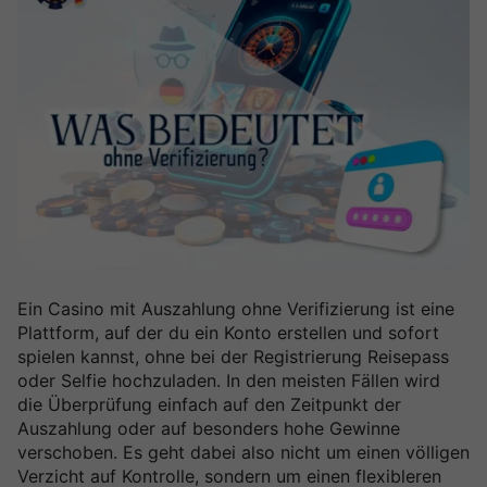
Ein Casino mit Auszahlung ohne Verifizierung ist eine
Plattform, auf der du ein Konto erstellen und sofort
spielen kannst, ohne bei der Registrierung Reisepass
oder Selfie hochzuladen. In den meisten Fällen wird
die Überprüfung einfach auf den Zeitpunkt der
Auszahlung oder auf besonders hohe Gewinne
verschoben. Es geht dabei also nicht um einen völligen
Verzicht auf Kontrolle, sondern um einen flexibleren