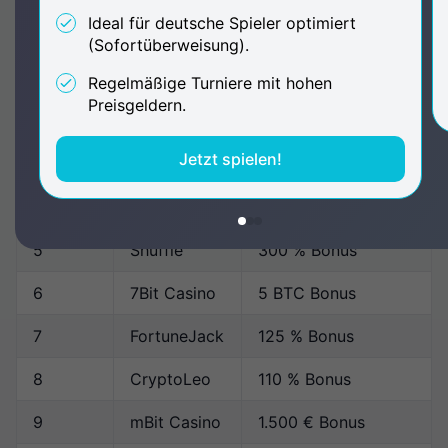
Ideal für deutsche Spieler optimiert
Position
Casino
Willkommensbonus
(Sofortüberweisung).
1
Stake
200 % Bonus
Regelmäßige Turniere mit hohen
Preisgeldern.
2
BC.Game
360 % Bonus
Jetzt spielen!
3
Cloudbet
200 % Bonus
4
Lucky Block
5 BTC + Freispiele
5
Shuffle
300 % Bonus
6
7Bit Casino
5 BTC Bonus
7
FortuneJack
125 % Bonus
8
CryptoLeo
110 % Bonus
9
mBit Casino
1.500 € Bonus