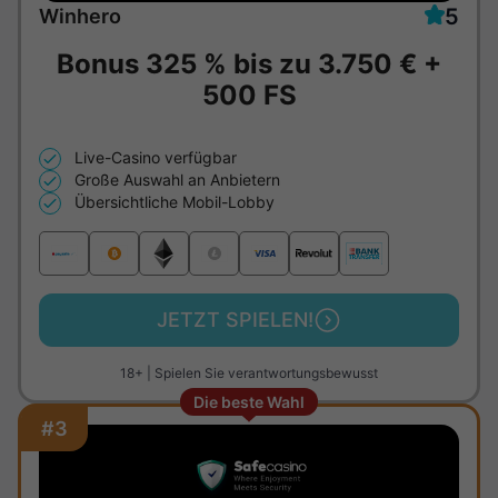
5
Winhero
Bonus 325 % bis zu
3.750 €
+
500 FS
Live-Casino verfügbar
Große Auswahl an Anbietern
Übersichtliche Mobil-Lobby
JETZT SPIELEN!
18+ | Spielen Sie verantwortungsbewusst
Die beste Wahl
#3