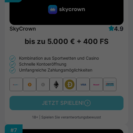
4.9
SkyCrown
bis zu
5.000 €
+
400 FS
Kombination aus Sportwetten und Casino
Schnelle Kontoeröffnung
Umfangreiche Zahlungsmöglichkeiten
JETZT SPIELEN!
18+ | Spielen Sie verantwortungsbewusst
#7