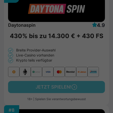
4.9
Daytonaspin
430% bis zu
14.300 €
+
430 FS
Breite Provider-Auswahl
Live-Casino vorhanden
Krypto teils verfügbar
JETZT SPIELEN!
18+ | Spielen Sie verantwortungsbewusst
#8