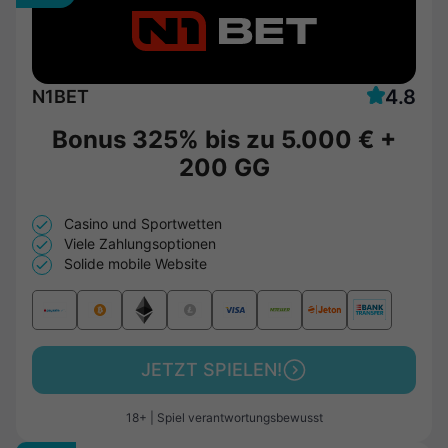
4.8
N1BET
Bonus 325% bis zu
5.000 €
+
200 GG
Casino und Sportwetten
Viele Zahlungsoptionen
Solide mobile Website
JETZT SPIELEN!
18+ | Spiel verantwortungsbewusst