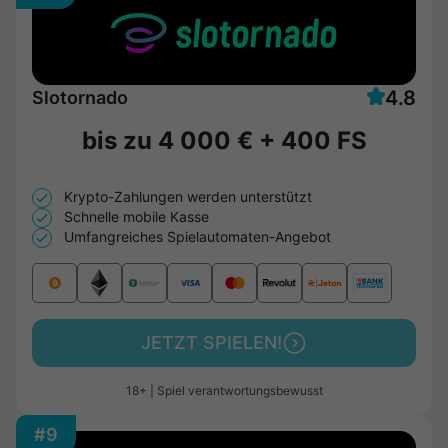
4.8
Slotornado
bis zu
4 000 €
+
400 FS
Krypto-Zahlungen werden unterstützt
Schnelle mobile Kasse
Umfangreiches Spielautomaten-Angebot
JETZT SPIELEN!
18+ | Spiel verantwortungsbewusst
#9