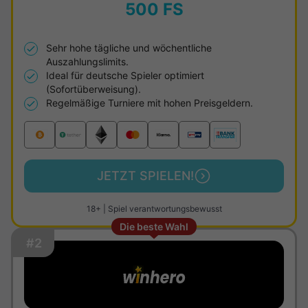
500 FS
Sehr hohe tägliche und wöchentliche
Auszahlungslimits.
Ideal für deutsche Spieler optimiert
(Sofortüberweisung).
Regelmäßige Turniere mit hohen Preisgeldern.
JETZT SPIELEN!
18+ | Spiel verantwortungsbewusst
Die beste Wahl
#2