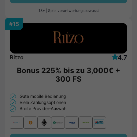
18+ | Spiel verantwortungsbewusst
#15
4.7
Ritzo
Bonus 225% bis zu
3,000€
+
300 FS
Gute mobile Bedienung
Viele Zahlungsoptionen
Breite Provider-Auswahl