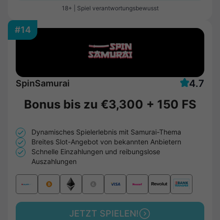
18+ | Spiel verantwortungsbewusst
#14
4.7
SpinSamurai
Bonus bis zu
€3,300
+
150 FS
Dynamisches Spielerlebnis mit Samurai-Thema
Breites Slot-Angebot von bekannten Anbietern
Schnelle Einzahlungen und reibungslose
Auszahlungen
JETZT SPIELEN!