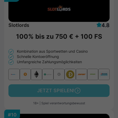
4.8
Slotlords
100% bis zu
750 €
+
100 FS
Kombination aus Sportwetten und Casino
Schnelle Kontoeröffnung
Umfangreiche Zahlungsmöglichkeiten
JETZT SPIELEN!
18+ | Spiel verantwortungsbewusst
#10