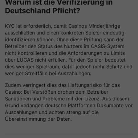
Warum ist die Verifizierung in
Deutschland Pflicht?
KYC ist erforderlich, damit Casinos Minderjährige
ausschließen und einen konkreten Spieler eindeutig
identifizieren können. Ohne diese Prüfung kann der
Betreiber den Status des Nutzers im OASIS-System
nicht kontrollieren und die Anforderungen zu Limits
über LUGAS nicht erfüllen. Für den Spieler bedeutet
dies weniger Spielraum, dafür jedoch mehr Schutz und
weniger Streitfälle bei Auszahlungen.
Zudem verringert dies das Haftungsrisiko für das
Casino: Bei Verstößen drohen dem Betreiber
Sanktionen und Probleme mit der Lizenz. Aus diesem
Grund verlangen deutsche Plattformen Dokumente vor
Auszahlungen und achten streng auf die
Übereinstimmung der Daten.